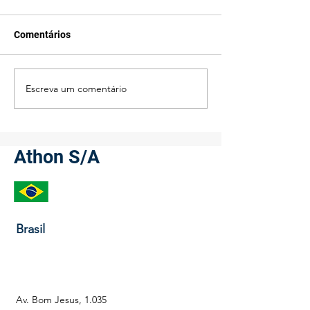
Comentários
Escreva um comentário
Vedação de Alta
Kits Especiais 
Performance no
para Cilindros
Segmento Aeroespacial:
Tensionadores O
Quando a Confiabilidade
o detalhe invisív
Não Pode Falhar.
sustenta operaç
Athon S/A
bilionárias no pe
gás.
Brasil
Av. Bom Jesus, 1.035