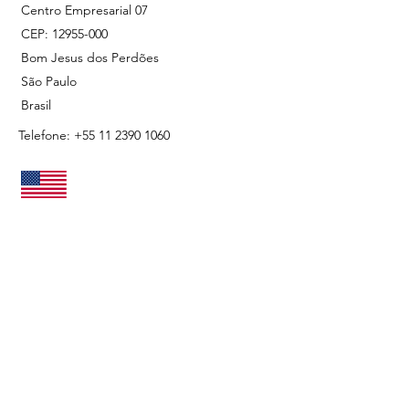
Centro Empresarial 07
CEP: 12955-000
Bom Jesus dos Perdões
São Paulo
Brasil
Telefone:
+55 11 2390 1060
EUA
409 NW 10th
Zip Code 33009
Terrace Hallandale Beach
Flórida
USA
Phone:
+1 305 824 9100