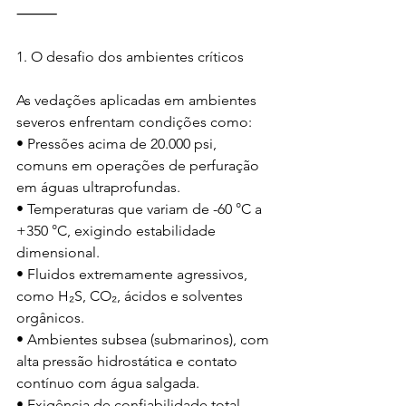
⸻
1.⁠ ⁠O desafio dos ambientes críticos
As vedações aplicadas em ambientes 
severos enfrentam condições como:
• Pressões acima de 20.000 psi, 
comuns em operações de perfuração 
em águas ultraprofundas.
• Temperaturas que variam de -60 °C a 
+350 °C, exigindo estabilidade 
dimensional.
• Fluidos extremamente agressivos, 
como H₂S, CO₂, ácidos e solventes 
orgânicos.
• Ambientes subsea (submarinos), com 
alta pressão hidrostática e contato 
contínuo com água salgada.
• Exigência de confiabilidade total, 