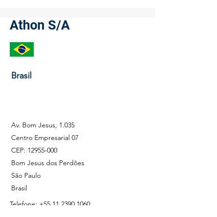
Quando a Confiabilidade
o detalhe invisív
Não Pode Falhar.
sustenta operaç
Athon S/A
bilionárias no pe
gás.
Brasil
Av. Bom Jesus, 1.035
Centro Empresarial 07
CEP: 12955-000
Bom Jesus dos Perdões
São Paulo
Brasil
Telefone:
+55 11 2390 1060