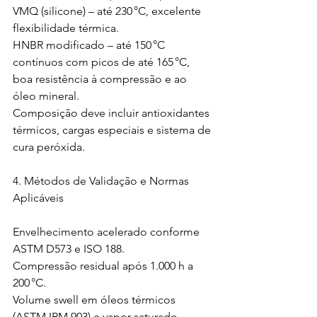
VMQ (silicone) – até 230 °C, excelente 
flexibilidade térmica.
HNBR modificado – até 150 °C 
contínuos com picos de até 165 °C, 
boa resistência à compressão e ao 
óleo mineral.
Composição deve incluir antioxidantes 
térmicos, cargas especiais e sistema de 
cura peróxida.
4. Métodos de Validação e Normas 
Aplicáveis
Envelhecimento acelerado conforme 
ASTM D573 e ISO 188.
Compressão residual após 1.000 h a 
200 °C.
Volume swell em óleos térmicos 
(ASTM IRM 903) e vapor saturado.