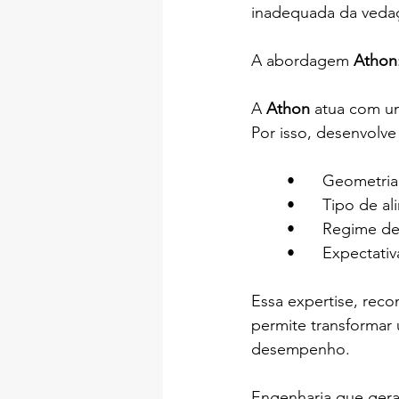
inadequada da vedaçã
A abordagem 
Athon
A 
Athon
 atua com um
Por isso, desenvolv
	•	Geometr
	•	Tipo de
	•	Regime 
	•	Expectat
Essa expertise, rec
permite transformar 
desempenho.
Engenharia que gera 