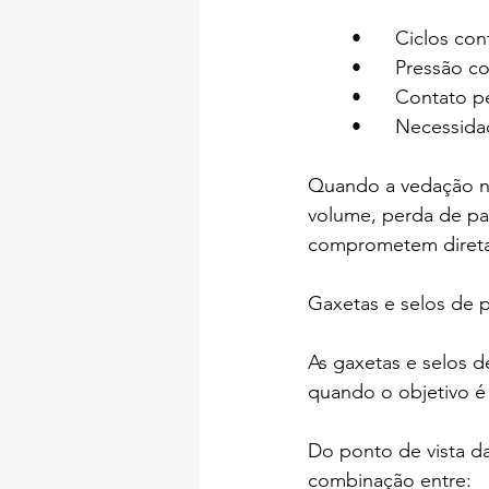
	•	Ciclos c
	•	Pressão 
	•	Contato
	•	Necessi
Quando a vedação nã
volume, perda de pa
comprometem diret
Gaxetas e selos de p
As gaxetas e selos 
quando o objetivo é 
Do ponto de vista da
combinação entre: