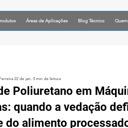
rodutos
Áreas de Aplicações
Blog Técnico
Quem
Ferreira
22 de jan.
3 min de leitura
de Poliuretano em Máqu
s: quando a vedação def
e do alimento processad