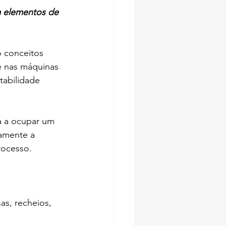
m elementos de 
o conceitos 
e nas máquinas 
tabilidade 
a a ocupar um 
amente a 
rocesso.
s, recheios, 