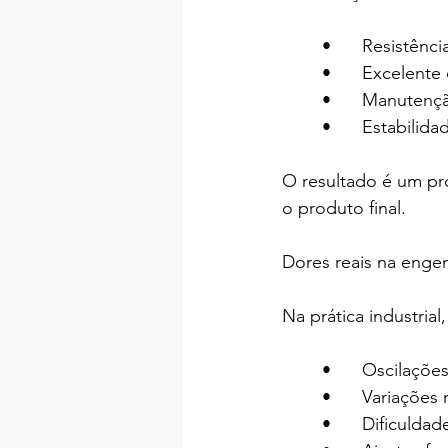
	•	Resistên
	•	Excelen
	•	Manuten
	•	Estabil
O resultado é um pro
o produto final.
Dores reais na engen
Na prática industria
	•	Oscilaç
	•	Variaçõ
	•	Dificul