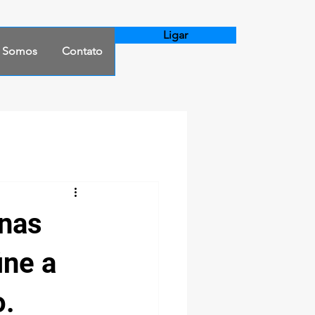
Ligar
 Somos
Contato
inas
ine a
o.