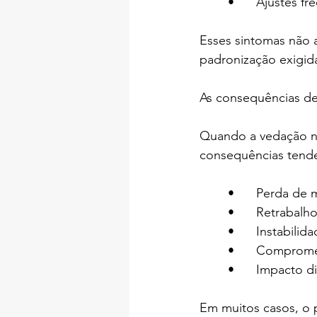
	•	Ajustes
Esses sintomas não 
padronização exigida
As consequências de 
Quando a vedação não
consequências tende
	•	Perda de
	•	Retrabalh
	•	Instabil
	•	Comprom
	•	Impacto
Em muitos casos, o 