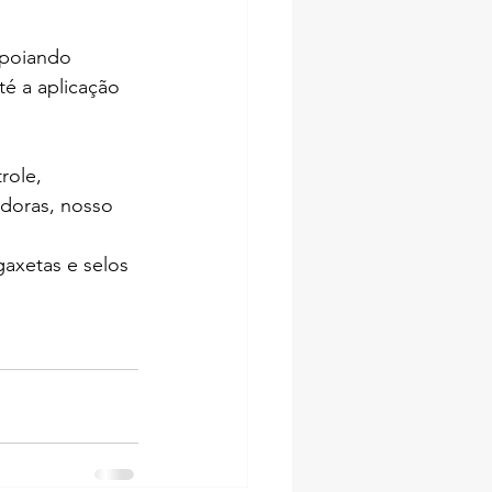
apoiando 
é a aplicação 
role, 
doras, nosso 
axetas e selos 